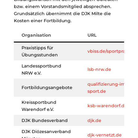
bzw. einem Vorstandsmitglied absprechen.
Grundsätzlich übernimmt die DJK Milte die
Kosten einer Fortbildung.
Organisation
URL
Praxistipps für
vbiss.de/sportpraxis
Übungsstunden
Landessportbund
lsb-nrw.de
NRW e.V.
qualifizierung-im-
Fortbildungsangebote
sport.de
Kreissportbund
ksb-warendorf.de
Warendorf e.V.
DJK Bundesverband
djk.de
DJK Diözesanverband
djk-vernetzt.de